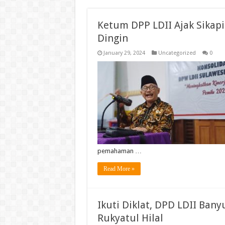
Ketum DPP LDII Ajak Sikap
Dingin
January 29, 2024
Uncategorized
0
pemahaman …
Read More »
Ikuti Diklat, DPD LDII Ban
Rukyatul Hilal