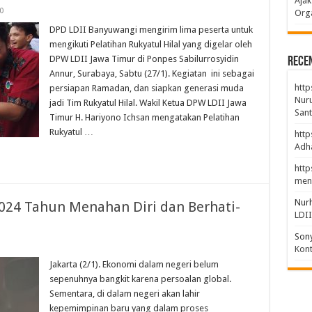
Ajak
0
Orga
DPD LDII Banyuwangi mengirim lima peserta untuk
mengikuti Pelatihan Rukyatul Hilal yang digelar oleh
DPW LDII Jawa Timur di Ponpes Sabilurrosyidin
Rece
Annur, Surabaya, Sabtu (27/1). Kegiatan ini sebagai
http
persiapan Ramadan, dan siapkan generasi muda
Nuru
jadi Tim Rukyatul Hilal. Wakil Ketua DPW LDII Jawa
Sant
Timur H. Hariyono Ichsan mengatakan Pelatihan
Rukyatul …
http
Adha
http
men
Nur
024 Tahun Menahan Diri dan Berhati-
LDI
Son
Kont
Jakarta (2/1). Ekonomi dalam negeri belum
sepenuhnya bangkit karena persoalan global.
Sementara, di dalam negeri akan lahir
kepemimpinan baru yang dalam proses