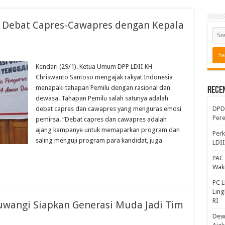
i Debat Capres-Cawapres dengan Kepala
Kendari (29/1). Ketua Umum DPP LDII KH
Chriswanto Santoso mengajak rakyat Indonesia
menapaki tahapan Pemilu dengan rasional dan
Rece
dewasa. Tahapan Pemilu salah satunya adalah
debat capres dan cawapres yang menguras emosi
DPD 
Per
pemirsa. “Debat capres dan cawapres adalah
ajang kampanye untuk memaparkan program dan
Perk
saling menguji program para kandidat, juga
LDI
PAC 
Wakt
PC L
Lin
RI
yuwangi Siapkan Generasi Muda Jadi Tim
Dewa