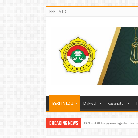
BERITA LDII
BERITA LDII
Dakwah
Kesehatan
T
Breaking News
Perkuat Sinergi Pembinaan Gen