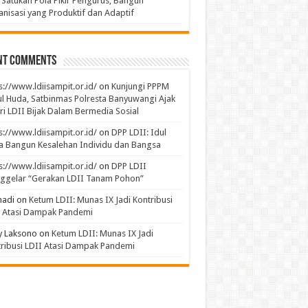
 Satukan Pola Pikir Pengurus, Bangun
nisasi yang Produktif dan Adaptif
nt Comments
s://www.ldiisampit.or.id/
on
Kunjungi PPPM
l Huda, Satbinmas Polresta Banyuwangi Ajak
ri LDII Bijak Dalam Bermedia Sosial
s://www.ldiisampit.or.id/
on
DPP LDII: Idul
 Bangun Kesalehan Individu dan Bangsa
s://www.ldiisampit.or.id/
on
DPP LDII
ggelar “Gerakan LDII Tanam Pohon”
hadi
on
Ketum LDII: Munas IX Jadi Kontribusi
I Atasi Dampak Pandemi
y Laksono
on
Ketum LDII: Munas IX Jadi
ribusi LDII Atasi Dampak Pandemi