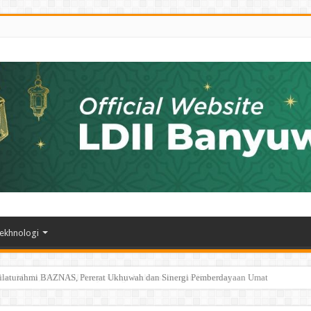
ekhnologi
erasi Muda, DPD LDII Banyuwangi Audiensi dengan Kemenag