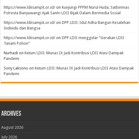
https://www.ldiisampit.or.id/
on
Kunjungi PPPM Nurul Huda, Satbinmas
Polresta Banyuwangi Ajak Santri LDII Bijak Dalam Bermedia Sosial
https://www.ldiisampit.or.id/
on
DPP LDII: Idul Adha Bangun Kesalehan
Individu dan Bangsa
https://www.ldiisampit.or.id/
on
DPP LDII menggelar “Gerakan LDII
Tanam Pohon”
Nurhadi
on
Ketum LDII: Munas IX Jadi Kontribusi LDII Atasi Dampak
Pandemi
Sony Laksono
on
Ketum LDII: Munas IX Jadi Kontribusi LDII Atasi Dampak
Pandemi
Archives
August 2026
July 2026