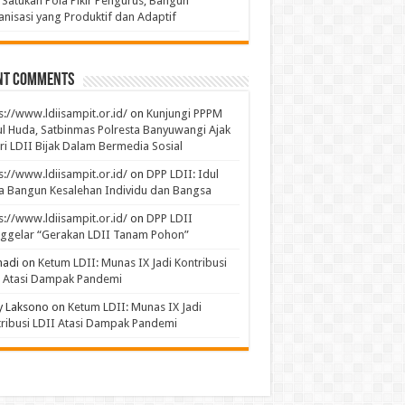
 Satukan Pola Pikir Pengurus, Bangun
nisasi yang Produktif dan Adaptif
nt Comments
s://www.ldiisampit.or.id/
on
Kunjungi PPPM
l Huda, Satbinmas Polresta Banyuwangi Ajak
ri LDII Bijak Dalam Bermedia Sosial
s://www.ldiisampit.or.id/
on
DPP LDII: Idul
 Bangun Kesalehan Individu dan Bangsa
s://www.ldiisampit.or.id/
on
DPP LDII
ggelar “Gerakan LDII Tanam Pohon”
hadi
on
Ketum LDII: Munas IX Jadi Kontribusi
I Atasi Dampak Pandemi
y Laksono
on
Ketum LDII: Munas IX Jadi
ribusi LDII Atasi Dampak Pandemi