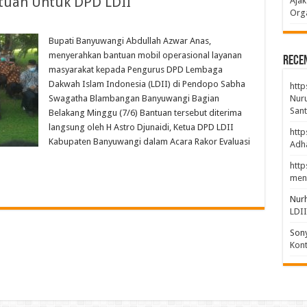
tuan Untuk DPD LDII
Ajak
Orga
Bupati Banyuwangi Abdullah Azwar Anas,
menyerahkan bantuan mobil operasional layanan
Rece
masyarakat kepada Pengurus DPD Lembaga
Dakwah Islam Indonesia (LDII) di Pendopo Sabha
http
Swagatha Blambangan Banyuwangi Bagian
Nuru
Sant
Belakang Minggu (7/6) Bantuan tersebut diterima
langsung oleh H Astro Djunaidi, Ketua DPD LDII
http
Kabupaten Banyuwangi dalam Acara Rakor Evaluasi
Adha
http
men
Nur
LDI
Son
Kont