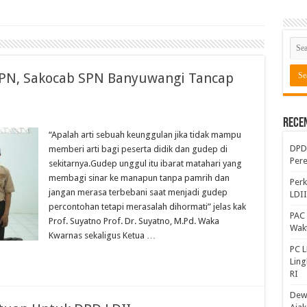
SPN, Sakocab SPN Banyuwangi Tancap
Rece
“Apalah arti sebuah keunggulan jika tidak mampu
DPD 
memberi arti bagi peserta didik dan gudep di
Per
sekitarnya.Gudep unggul itu ibarat matahari yang
membagi sinar ke manapun tanpa pamrih dan
Perk
jangan merasa terbebani saat menjadi gudep
LDI
percontohan tetapi merasalah dihormati” jelas kak
PAC 
Prof. Suyatno Prof. Dr. Suyatno, M.Pd. Waka
Wakt
Kwarnas sekaligus Ketua …
PC L
Lin
RI
Dewa