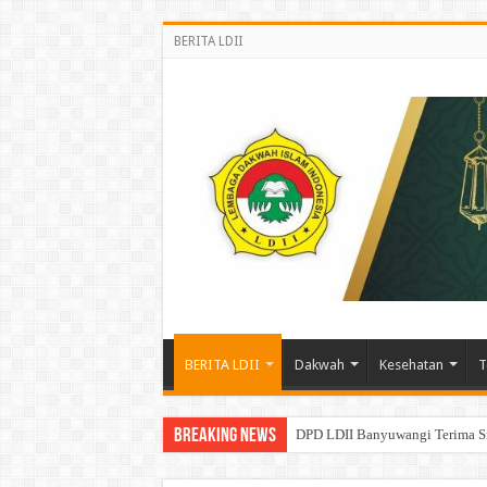
BERITA LDII
BERITA LDII
Dakwah
Kesehatan
T
Breaking News
DPD LDII Banyuwangi Terima S