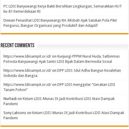
PC LDII Banyuwangi Kerja Bakti Bersihkan Lingkungan, Semarakkan HUT
ke-81 Kemerdekaan RI
Dewan Penasihat LDII Banyuwangi KH. Misbah Ajak Satukan Pola Pikir
Pengurus, Bangun Organisasi yang Produktif dan Adaptif
Recent Comments
https://www.ldiisampit.or.id/
on
Kunjungi PPPM Nurul Huda, Satbinmas
Polresta Banyuwangi Ajak Santri LDII Bijak Dalam Bermedia Sosial
https://www.ldiisampit.or.id/
on
DPP LDII: Idul Adha Bangun Kesalehan
Individu dan Bangsa
https://www.ldiisampit.or.id/
on
DPP LDII menggelar “Gerakan LDII
Tanam Pohon”
Nurhadi
on
Ketum LDII: Munas IX Jadi Kontribusi LDII Atasi Dampak
Pandemi
Sony Laksono
on
Ketum LDII: Munas IX Jadi Kontribusi LDII Atasi Dampak
Pandemi