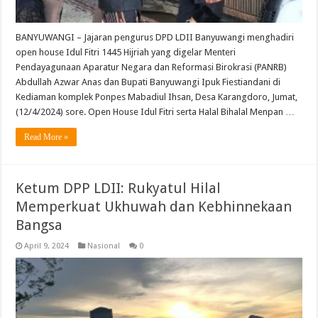
BANYUWANGI – Jajaran pengurus DPD LDII Banyuwangi menghadiri
open house Idul Fitri 1445 Hijriah yang digelar Menteri
Pendayagunaan Aparatur Negara dan Reformasi Birokrasi (PANRB)
Abdullah Azwar Anas dan Bupati Banyuwangi Ipuk Fiestiandani di
Kediaman komplek Ponpes Mabadiul Ihsan, Desa Karangdoro, Jumat,
(12/4/2024) sore. Open House Idul Fitri serta Halal Bihalal Menpan …
Read More »
Ketum DPP LDII: Rukyatul Hilal
Memperkuat Ukhuwah dan Kebhinnekaan
Bangsa
April 9, 2024
Nasional
0