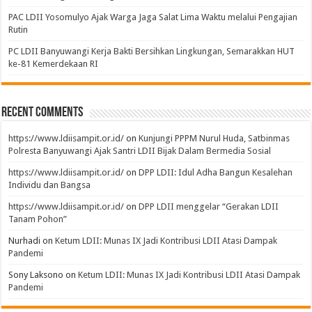
PAC LDII Yosomulyo Ajak Warga Jaga Salat Lima Waktu melalui Pengajian
Rutin
PC LDII Banyuwangi Kerja Bakti Bersihkan Lingkungan, Semarakkan HUT
ke-81 Kemerdekaan RI
Recent Comments
https://www.ldiisampit.or.id/
on
Kunjungi PPPM Nurul Huda, Satbinmas
Polresta Banyuwangi Ajak Santri LDII Bijak Dalam Bermedia Sosial
https://www.ldiisampit.or.id/
on
DPP LDII: Idul Adha Bangun Kesalehan
Individu dan Bangsa
https://www.ldiisampit.or.id/
on
DPP LDII menggelar “Gerakan LDII
Tanam Pohon”
Nurhadi
on
Ketum LDII: Munas IX Jadi Kontribusi LDII Atasi Dampak
Pandemi
Sony Laksono
on
Ketum LDII: Munas IX Jadi Kontribusi LDII Atasi Dampak
Pandemi