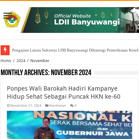
Pengajian Lansia Sukorejo LDII Banyuwangi Dibarengi Pemeriksaan Keseha
DPD LDII Banyuwangi Terima Silaturahmi BAZNAS, Pererat Ukhuwah dan
Home
/
2024
/
November
Monthly Archives:
November 2024
Ponpes Wali Barokah Hadiri Kampanye
Hidup Sehat Sebagai Puncak HKN ke-60
November 21, 2024
Kesehatan
0