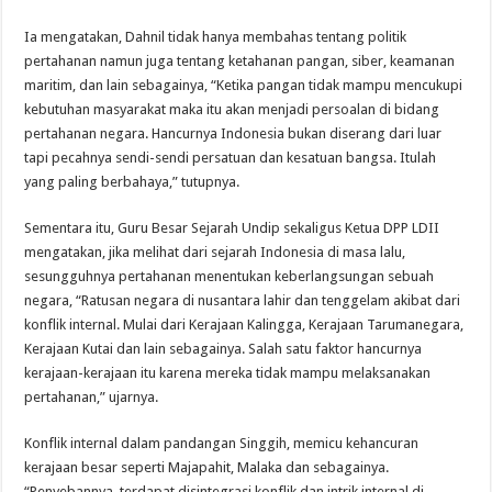
Ia mengatakan, Dahnil tidak hanya membahas tentang politik
pertahanan namun juga tentang ketahanan pangan, siber, keamanan
maritim, dan lain sebagainya, “Ketika pangan tidak mampu mencukupi
kebutuhan masyarakat maka itu akan menjadi persoalan di bidang
pertahanan negara. Hancurnya Indonesia bukan diserang dari luar
tapi pecahnya sendi-sendi persatuan dan kesatuan bangsa. Itulah
yang paling berbahaya,” tutupnya.
Sementara itu, Guru Besar Sejarah Undip sekaligus Ketua DPP LDII
mengatakan, jika melihat dari sejarah Indonesia di masa lalu,
sesungguhnya pertahanan menentukan keberlangsungan sebuah
negara, “Ratusan negara di nusantara lahir dan tenggelam akibat dari
konflik internal. Mulai dari Kerajaan Kalingga, Kerajaan Tarumanegara,
Kerajaan Kutai dan lain sebagainya. Salah satu faktor hancurnya
kerajaan-kerajaan itu karena mereka tidak mampu melaksanakan
pertahanan,” ujarnya.
Konflik internal dalam pandangan Singgih, memicu kehancuran
kerajaan besar seperti Majapahit, Malaka dan sebagainya.
“Penyebannya, terdapat disintegrasi konflik dan intrik internal di