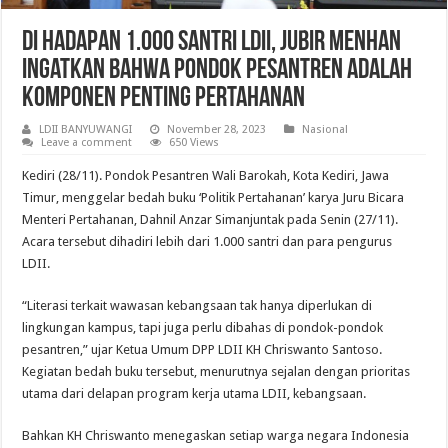
Di Hadapan 1.000 Santri LDII, Jubir Menhan
Ingatkan bahwa Pondok Pesantren adalah
Komponen Penting Pertahanan
LDII BANYUWANGI
November 28, 2023
Nasional
Leave a comment
650 Views
Kediri (28/11). Pondok Pesantren Wali Barokah, Kota Kediri, Jawa
Timur, menggelar bedah buku ‘Politik Pertahanan’ karya Juru Bicara
Menteri Pertahanan, Dahnil Anzar Simanjuntak pada Senin (27/11).
Acara tersebut dihadiri lebih dari 1.000 santri dan para pengurus
LDII.
“Literasi terkait wawasan kebangsaan tak hanya diperlukan di
lingkungan kampus, tapi juga perlu dibahas di pondok-pondok
pesantren,” ujar Ketua Umum DPP LDII KH Chriswanto Santoso.
Kegiatan bedah buku tersebut, menurutnya sejalan dengan prioritas
utama dari delapan program kerja utama LDII, kebangsaan.
Bahkan KH Chriswanto menegaskan setiap warga negara Indonesia