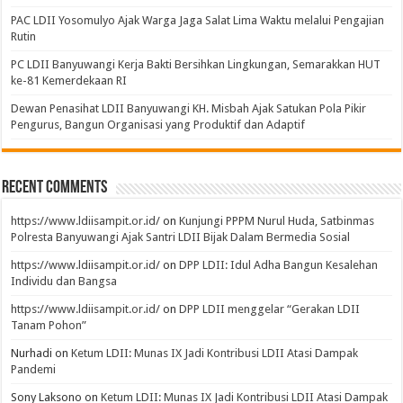
PAC LDII Yosomulyo Ajak Warga Jaga Salat Lima Waktu melalui Pengajian
Rutin
PC LDII Banyuwangi Kerja Bakti Bersihkan Lingkungan, Semarakkan HUT
ke-81 Kemerdekaan RI
Dewan Penasihat LDII Banyuwangi KH. Misbah Ajak Satukan Pola Pikir
Pengurus, Bangun Organisasi yang Produktif dan Adaptif
Recent Comments
https://www.ldiisampit.or.id/
on
Kunjungi PPPM Nurul Huda, Satbinmas
Polresta Banyuwangi Ajak Santri LDII Bijak Dalam Bermedia Sosial
https://www.ldiisampit.or.id/
on
DPP LDII: Idul Adha Bangun Kesalehan
Individu dan Bangsa
https://www.ldiisampit.or.id/
on
DPP LDII menggelar “Gerakan LDII
Tanam Pohon”
Nurhadi
on
Ketum LDII: Munas IX Jadi Kontribusi LDII Atasi Dampak
Pandemi
Sony Laksono
on
Ketum LDII: Munas IX Jadi Kontribusi LDII Atasi Dampak