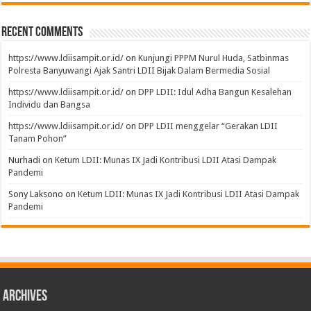
Recent Comments
https://www.ldiisampit.or.id/
on
Kunjungi PPPM Nurul Huda, Satbinmas
Polresta Banyuwangi Ajak Santri LDII Bijak Dalam Bermedia Sosial
https://www.ldiisampit.or.id/
on
DPP LDII: Idul Adha Bangun Kesalehan
Individu dan Bangsa
https://www.ldiisampit.or.id/
on
DPP LDII menggelar “Gerakan LDII
Tanam Pohon”
Nurhadi
on
Ketum LDII: Munas IX Jadi Kontribusi LDII Atasi Dampak
Pandemi
Sony Laksono
on
Ketum LDII: Munas IX Jadi Kontribusi LDII Atasi Dampak
Pandemi
Archives