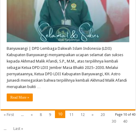
Banyuwangi | DPD Lembaga Dakwah Islam Indonesia (LDII)
Kabupaten Banyuwangi menyampaikan ucapan selamat dan sukses
kepada Akhmad Malik Afandi, S.P., M.M., atas terpilihnya kembali
sebagai Ketua DPD LDII Jember Masa Bhakti 2025–2030. Melalui
pernyataannya, Ketua DPD LDII Kabupaten Banyuwangi, KH. Astro
Junaedi menegaskan bahwa terpilihnya kembali Akhmad Malik Afandi
merupakan bukti …
Read More »
10
« First
...
«
8
9
11
12
»
20
Page 10 of 40
30
40
...
Last »