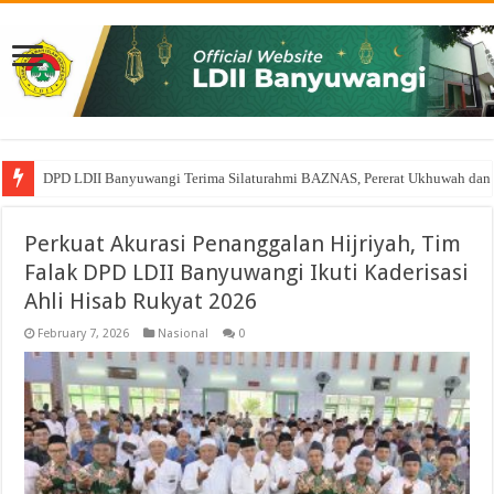
DPD LDII Banyuwangi Terima Silaturahmi BAZNAS, Pererat Ukhuwah dan
Perkuat Sinergi Pembinaan Generasi Muda, DPD LDII Banyuwangi Audien
Perkuat Akurasi Penanggalan Hijriyah, Tim
Falak DPD LDII Banyuwangi Ikuti Kaderisasi
Ahli Hisab Rukyat 2026
February 7, 2026
Nasional
0