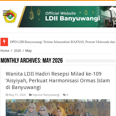
DPD LDII Banyuwangi Terima Silaturahmi BAZNAS, Pererat Ukhuwah dan
Perkuat Sinergi Pembinaan Generasi Muda, DPD LDII Banyuwangi Audien
Home
/
2026
/
May
Monthly Archives:
May 2026
Wanita LDII Hadiri Resepsi Milad ke-109
‘Aisyiyah, Perkuat Harmonisasi Ormas Islam
di Banyuwangi
May 31, 2026
Seputar Banyuwangi
0