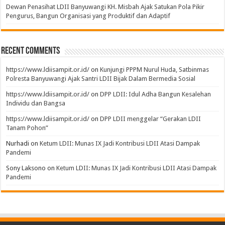
Dewan Penasihat LDII Banyuwangi KH. Misbah Ajak Satukan Pola Pikir
Pengurus, Bangun Organisasi yang Produktif dan Adaptif
Recent Comments
https://www.ldiisampit.or.id/
on
Kunjungi PPPM Nurul Huda, Satbinmas
Polresta Banyuwangi Ajak Santri LDII Bijak Dalam Bermedia Sosial
https://www.ldiisampit.or.id/
on
DPP LDII: Idul Adha Bangun Kesalehan
Individu dan Bangsa
https://www.ldiisampit.or.id/
on
DPP LDII menggelar “Gerakan LDII
Tanam Pohon”
Nurhadi
on
Ketum LDII: Munas IX Jadi Kontribusi LDII Atasi Dampak
Pandemi
Sony Laksono
on
Ketum LDII: Munas IX Jadi Kontribusi LDII Atasi Dampak
Pandemi