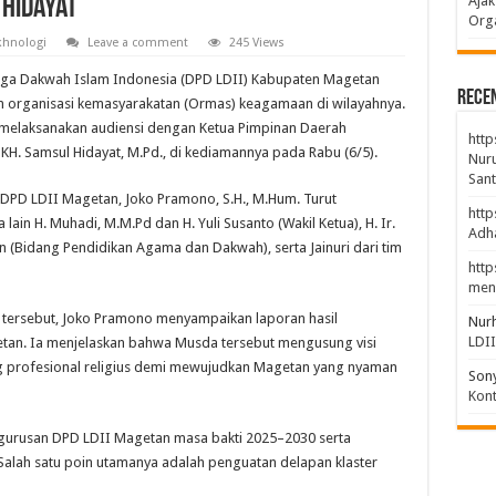
Ajak
Hidayat
Orga
khnologi
Leave a comment
245 Views
a Dakwah Islam Indonesia (DPD LDII) Kabupaten Magetan
Rece
an organisasi kemasyarakatan (Ormas) keagamaan di wilayahnya.
n melaksanakan audiensi dengan Ketua Pimpinan Daerah
http
 Samsul Hidayat, M.Pd., di kediamannya pada Rabu (6/5).
Nuru
Sant
 DPD LDII Magetan, Joko Pramono, S.H., M.Hum. Turut
http
ain H. Muhadi, M.M.Pd dan H. Yuli Susanto (Wakil Ketua), H. Ir.
Adha
an (Bidang Pendidikan Agama dan Dakwah), serta Jainuri dari tim
http
men
tersebut, Joko Pramono menyampaikan laporan hasil
Nur
LDI
tan. Ia menjelaskan bahwa Musda tersebut mengusung visi
g profesional religius demi mewujudkan Magetan yang nyaman
Son
Kont
urusan DPD LDII Magetan masa bakti 2025–2030 serta
 Salah satu poin utamanya adalah penguatan delapan klaster