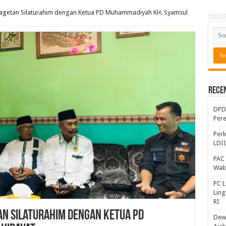
 Magetan Silaturahim dengan Ketua PD Muhammadiyah KH. Syamsul
Rece
DPD 
Per
Perk
LDI
PAC 
Wakt
PC L
Lin
RI
etan Silaturahim dengan Ketua PD
Dewa