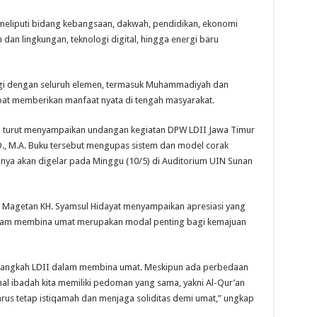
 meliputi bidang kebangsaan, dakwah, pendidikan, ekonomi
 dan lingkungan, teknologi digital, hingga energi baru
gi dengan seluruh elemen, termasuk Muhammadiyah dan
at memberikan manfaat nyata di tengah masyarakat.
an turut menyampaikan undangan kegiatan DPW LDII Jawa Timur
D., M.A. Buku tersebut mengupas sistem dan model corak
anya akan digelar pada Minggu (10/5) di Auditorium UIN Sunan
 Magetan KH. Syamsul Hidayat menyampaikan apresiasi yang
alam membina umat merupakan modal penting bagi kemajuan
 langkah LDII dalam membina umat. Meskipun ada perbedaan
hal ibadah kita memiliki pedoman yang sama, yakni Al-Qur’an
harus tetap istiqamah dan menjaga soliditas demi umat,” ungkap