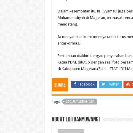
Dalam kesempatan itu, KH. Syamsul juga b
Muhammadiyah di Magetan, termasuk renca
mendatang.
Ia menyatakan komitmennya untuk terus men
antar-ormas.
Pertemuan diakhiri dengan penyerahan buku
Ketua PDM, ditutup dengan sesi foto bersa
di Kabupaten Magetan.(Zain – TIAT LDII Ma
Facebook
Twitter
Share
Tags
LDIIUNTUKBANGSA
About LDII BANYUWANGI