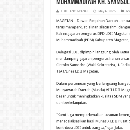
Muhammadiyah KH. Syamsul 
LDII BANYUWANGI
May 6, 2026
Te
MAGETAN – Dewan Pimpinan Daerah Lembag
terus memperkuat jalinan silaturahmi deng
Kali ini, jajaran pengurus DPD LDII Mageta
Muhammadiyah (PDM) Kabupaten Magetan, KH.
Delegasi LDII dipimpin langsung oleh Ketua
mendampingi jajaran pengurus harian antara l
Cintoko Samodro (Wakil Sekretaris), H. Fadl
TIAT/Lines LDII Magetan.
Dalam pertemuan yang berlangsung hangat 
Musyawarah Daerah (Musda) VIII LDII Mage
besar untuk meningkatkan kualitas SDM yan
dan berkelanjutan.
“Kami juga memperkenalkan susunan kepeng
mensosialisasikan hasil Munas X LDII Pusat.
kontribusi LDII untuk bangsa,” ujar Joko.