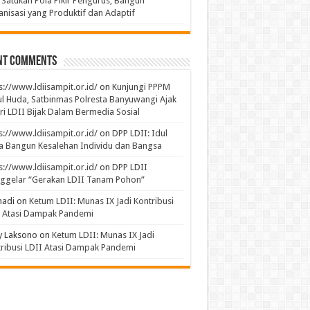
 Satukan Pola Pikir Pengurus, Bangun
nisasi yang Produktif dan Adaptif
nt Comments
s://www.ldiisampit.or.id/
on
Kunjungi PPPM
l Huda, Satbinmas Polresta Banyuwangi Ajak
ri LDII Bijak Dalam Bermedia Sosial
s://www.ldiisampit.or.id/
on
DPP LDII: Idul
 Bangun Kesalehan Individu dan Bangsa
s://www.ldiisampit.or.id/
on
DPP LDII
ggelar “Gerakan LDII Tanam Pohon”
hadi
on
Ketum LDII: Munas IX Jadi Kontribusi
I Atasi Dampak Pandemi
y Laksono
on
Ketum LDII: Munas IX Jadi
ribusi LDII Atasi Dampak Pandemi