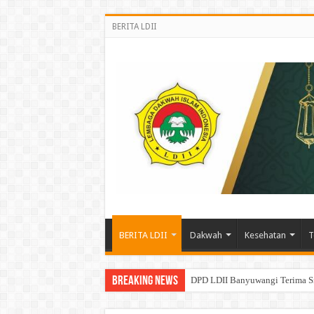
BERITA LDII
BERITA LDII
Dakwah
Kesehatan
T
Breaking News
DPD LDII Banyuwangi Terima S