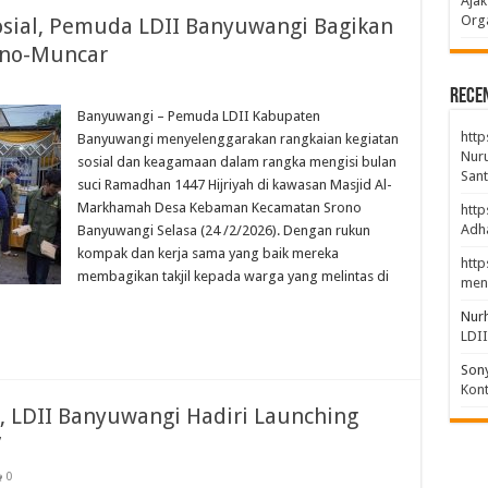
Ajak
Orga
osial, Pemuda LDII Banyuwangi Bagikan
rono-Muncar
Rece
Banyuwangi – Pemuda LDII Kabupaten
http
Banyuwangi menyelenggarakan rangkaian kegiatan
Nuru
sosial dan keagamaan dalam rangka mengisi bulan
Sant
suci Ramadhan 1447 Hijriyah di kawasan Masjid Al-
Markhamah Desa Kebaman Kecamatan Srono
http
Adha
Banyuwangi Selasa (24 /2/2026). Dengan rukun
kompak dan kerja sama yang baik mereka
http
membagikan takjil kepada warga yang melintas di
men
Nur
LDI
Son
Kont
, LDII Banyuwangi Hadiri Launching
”
0