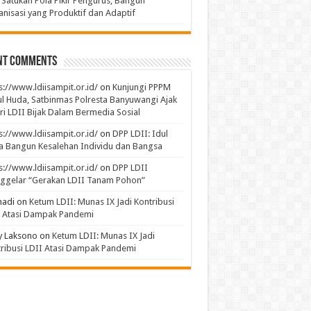
 Satukan Pola Pikir Pengurus, Bangun
nisasi yang Produktif dan Adaptif
nt Comments
s://www.ldiisampit.or.id/
on
Kunjungi PPPM
l Huda, Satbinmas Polresta Banyuwangi Ajak
ri LDII Bijak Dalam Bermedia Sosial
s://www.ldiisampit.or.id/
on
DPP LDII: Idul
 Bangun Kesalehan Individu dan Bangsa
s://www.ldiisampit.or.id/
on
DPP LDII
ggelar “Gerakan LDII Tanam Pohon”
hadi
on
Ketum LDII: Munas IX Jadi Kontribusi
I Atasi Dampak Pandemi
y Laksono
on
Ketum LDII: Munas IX Jadi
ribusi LDII Atasi Dampak Pandemi