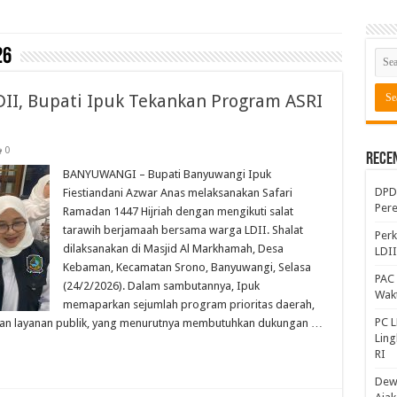
26
II, Bupati Ipuk Tekankan Program ASRI
0
Rece
BANYUWANGI – Bupati Banyuwangi Ipuk
DPD 
Fiestiandani Azwar Anas melaksanakan Safari
Per
Ramadan 1447 Hijriah dengan mengikuti salat
tarawih berjamaah bersama warga LDII. Shalat
Perk
dilaksanakan di Masjid Al Markhamah, Desa
LDI
Kebaman, Kecamatan Srono, Banyuwangi, Selasa
PAC 
(24/2/2026). Dalam sambutannya, Ipuk
Wakt
memaparkan sejumlah program prioritas daerah,
PC L
an layanan publik, yang menurutnya membutuhkan dukungan …
Lin
RI
Dewa