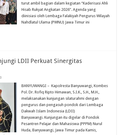
turut ambil bagian dalam kegiatan “Kaderisasi Ahli
Hisab Rukyat Angkatan 2026”. Agenda yang
diinisiasi oleh Lembaga Falakiyah Pengurus Wilayah
Nahdlatul Ulama (PWNU) Jawa Timur ini
ungi LDII Perkuat Sinergitas
0
BANYUWANGI – Kapolresta Banyuwangi, Kombes
Pol. Dr. Rofiq Ripto Himawan, S.I.K., S.H., M.H.,
melaksanakan kunjungan silaturahmi dengan
pengurus dan pengasuh pondok dari Lembaga
Dakwah Islam Indonesia (LDII)
Banyuwangi. Kunjungan itu digelar di Pondok
Pesantren Pelajar dan Mahasiswa (PPPM) Nurul
Huda, Banyuwangi, Jawa Timur pada Kamis,