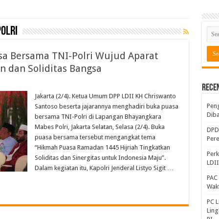
polri
a Bersama TNI-Polri Wujud Aparat
 dan Soliditas Bangsa
Rece
Jakarta (2/4). Ketua Umum DPP LDII KH Chriswanto
Peng
Santoso beserta jajarannya menghadiri buka puasa
Diba
bersama TNI-Polri di Lapangan Bhayangkara
Mabes Polri, Jakarta Selatan, Selasa (2/4). Buka
DPD 
puasa bersama tersebut mengangkat tema
Per
“Hikmah Puasa Ramadan 1445 Hijriah Tingkatkan
Perk
Soliditas dan Sinergitas untuk Indonesia Maju”.
LDI
Dalam kegiatan itu, Kapolri Jenderal Listyo Sigit …
PAC 
Wakt
PC L
Lin