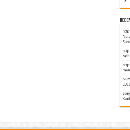
RI
Rece
http
Nuru
Sant
http
Adha
http
men
Nur
LDI
Son
Kont