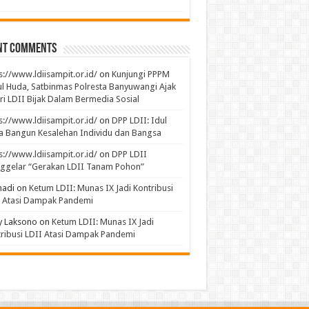
nt Comments
s://www.ldiisampit.or.id/
on
Kunjungi PPPM
l Huda, Satbinmas Polresta Banyuwangi Ajak
ri LDII Bijak Dalam Bermedia Sosial
s://www.ldiisampit.or.id/
on
DPP LDII: Idul
 Bangun Kesalehan Individu dan Bangsa
s://www.ldiisampit.or.id/
on
DPP LDII
ggelar “Gerakan LDII Tanam Pohon”
hadi
on
Ketum LDII: Munas IX Jadi Kontribusi
I Atasi Dampak Pandemi
y Laksono
on
Ketum LDII: Munas IX Jadi
ribusi LDII Atasi Dampak Pandemi