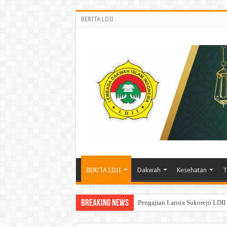
BERITA LDII
BERITA LDII
Dakwah
Kesehatan
T
Breaking News
Pengajian Lansia Sukorejo LDII