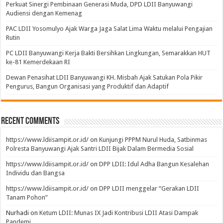
Perkuat Sinergi Pembinaan Generasi Muda, DPD LDII Banyuwangi
Audiensi dengan Kemenag
PAC LDII Yosomulyo Ajak Warga Jaga Salat Lima Waktu melalui Pengajian
Rutin
PC LDII Banyuwangi Kerja Bakti Bersihkan Lingkungan, Semarakkan HUT
ke-81 Kemerdekaan RI
Dewan Penasihat LDII Banyuwangi KH. Misbah Ajak Satukan Pola Pikir
Pengurus, Bangun Organisasi yang Produktif dan Adaptif
Recent Comments
https://www.ldiisampit.or.id/
on
Kunjungi PPPM Nurul Huda, Satbinmas
Polresta Banyuwangi Ajak Santri LDII Bijak Dalam Bermedia Sosial
https://www.ldiisampit.or.id/
on
DPP LDII: Idul Adha Bangun Kesalehan
Individu dan Bangsa
https://www.ldiisampit.or.id/
on
DPP LDII menggelar “Gerakan LDII
Tanam Pohon”
Nurhadi
on
Ketum LDII: Munas IX Jadi Kontribusi LDII Atasi Dampak
Pandemi