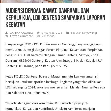
Audiensi dengan Camat, Danramil dan
Kepala KUA, LDII Genteng Sampaikan Laporan
Kegiatan
LDII BANYUWANGI
January 23, 2025
Seputar Banyuwangi
Leave a comment
786 Views
Banyuwangi ( 23/1). PC LDII Kecamatan Genteng, Banyuwangi, terus
memperkuat sinergi dengan Forum Pimpinan Kecamatan (Forpimka).
Pengurus PC LDII bertemu dengan Camat Genteng, Satriyo, S.Sos.,
Danramil 0825/04 Genteng, Kapten Arm Sutoyo, S.H. dan Kepala KUA
Genteng, H. Lukman, pada Rabu (22/1/2025).
Ketua PC LDII Genteng, H. Yusuf Masian menuturkan kunjungan ini
bertujuan untuk melaporkan berbagai kegiatan yang telah dilakukan
LDII sepanjang 2024, sekaligus menyerahkan Majalah Nuansa Persada
dan Kalender LDII Tahun 2025.
“Ini adalah bagian dari komitmen LDII terhadap prinsip 3K:
Komunikasi, Karya, dan Kontribusi. Untuk itu kami terus menjalin