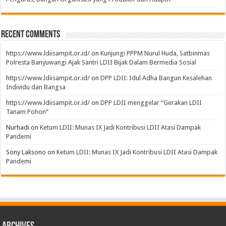
Recent Comments
https://www.ldiisampit.or.id/
on
Kunjungi PPPM Nurul Huda, Satbinmas
Polresta Banyuwangi Ajak Santri LDII Bijak Dalam Bermedia Sosial
https://www.ldiisampit.or.id/
on
DPP LDII: Idul Adha Bangun Kesalehan
Individu dan Bangsa
https://www.ldiisampit.or.id/
on
DPP LDII menggelar “Gerakan LDII
Tanam Pohon”
Nurhadi
on
Ketum LDII: Munas IX Jadi Kontribusi LDII Atasi Dampak
Pandemi
Sony Laksono
on
Ketum LDII: Munas IX Jadi Kontribusi LDII Atasi Dampak
Pandemi