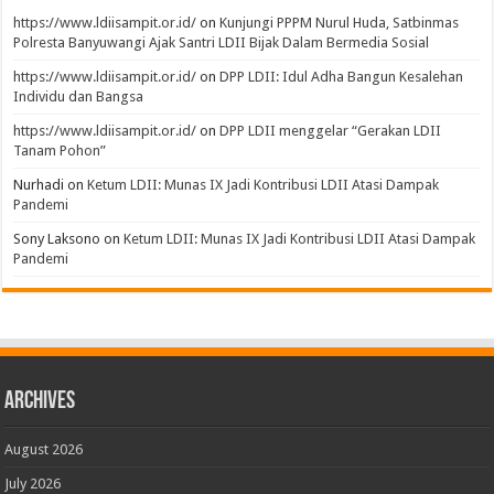
https://www.ldiisampit.or.id/
on
Kunjungi PPPM Nurul Huda, Satbinmas
Polresta Banyuwangi Ajak Santri LDII Bijak Dalam Bermedia Sosial
https://www.ldiisampit.or.id/
on
DPP LDII: Idul Adha Bangun Kesalehan
Individu dan Bangsa
https://www.ldiisampit.or.id/
on
DPP LDII menggelar “Gerakan LDII
Tanam Pohon”
Nurhadi
on
Ketum LDII: Munas IX Jadi Kontribusi LDII Atasi Dampak
Pandemi
Sony Laksono
on
Ketum LDII: Munas IX Jadi Kontribusi LDII Atasi Dampak
Pandemi
Archives
August 2026
July 2026